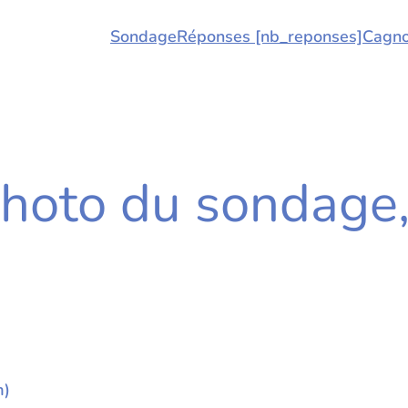
Sondage
Réponses [nb_reponses]
Cagno
hoto du sondage, 
m)