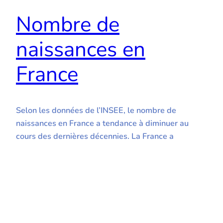
Nombre de
naissances en
France
Selon les données de l’INSEE, le nombre de
naissances en France a tendance à diminuer au
cours des dernières décennies. La France a
enregistré un nombre élevé de naissances en 2020,
malgré la pandémie de COVID-19 qui a perturbé la
vie de nombreux couples. Selon les données de
l’Insee, il y a eu près de…
20 janvier 2023