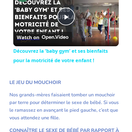
Play
Watch on
Video
Découvrez la ‘baby gym’ et ses bienfaits
pour la motricité de votre enfant !
LE JEU DU MOUCHOIR
Nos grands-mères faisaient tomber un mouchoir
par terre pour déterminer le sexe de bébé. Si vous
le ramassez en avançant le pied gauche, c’est que
vous attendez une fille.
CONNAÎTRE LE SEXE DE BÉBÉ PAR RAPPORT À