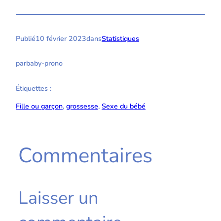
Publié
10 février 2023
dans
Statistiques
par
baby-prono
Étiquettes :
Fille ou garçon
, 
grossesse
, 
Sexe du bébé
Commentaires
Laisser un