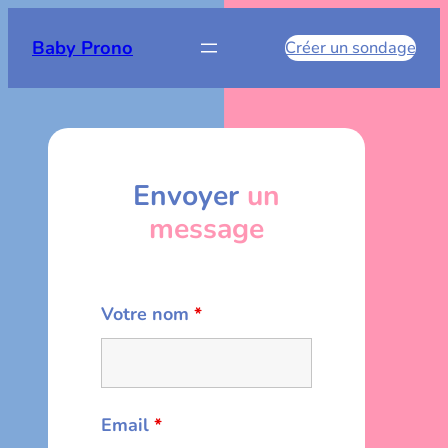
Aller
au
Baby Prono
Créer un sondage
contenu
Envoyer
un
message
Votre nom
*
Email
*