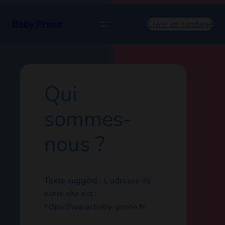
Aller
au
Baby Prono
Créer un sondage
contenu
Qui
sommes-
nous ?
Texte suggéré :
L’adresse de
notre site est :
https://www.baby-prono.fr