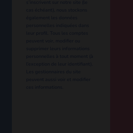
Si vous laissez un
commentaire, le commentaire
et ses métadonnées sont
conservés indéfiniment. Cela
permet de reconnaître et
approuver automatiquement
les commentaires suivants au
lieu de les laisser dans la file
de modération.
Pour les comptes qui
s’inscrivent sur notre site (le
cas échéant), nous stockons
également les données
personnelles indiquées dans
leur profil. Tous les comptes