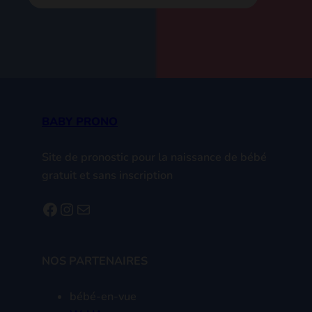
interactions between
users and websites or
advertisements, to create
audience segments for
targeted advertising
across different devices,
browsers, and apps. You
can find more
information about
interest-based
advertising and how to
manage them
here
.
You can view Ezoic’s
privacy policy
here
, or for
additional information
about Ezoic’s advertising