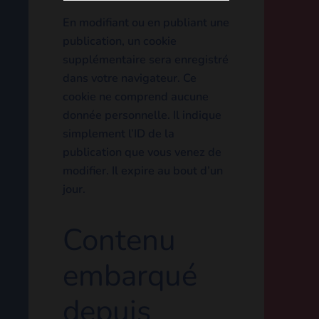
En modifiant ou en publiant
une publication, un cookie
supplémentaire sera
enregistré dans votre
navigateur. Ce cookie ne
comprend aucune donnée
personnelle. Il indique
simplement l’ID de la
publication que vous venez