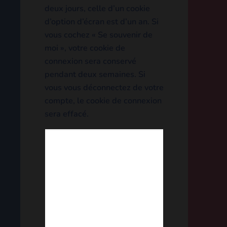
navigateur.
Lorsque vous vous
connecterez, nous mettrons
en place un certain nombre
de cookies pour enregistrer
vos informations de
connexion et vos préférences
d’écran. La durée de vie d’un
cookie de connexion est de
deux jours, celle d’un cookie
d’option d’écran est d’un an.
Si vous cochez « Se souvenir
de moi », votre cookie de
connexion sera conservé
pendant deux semaines. Si
vous vous déconnectez de
votre compte, le cookie de