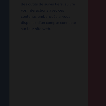
vidéos, images, articles…). Le
contenu intégré depuis
d’autres sites se comporte de
la même manière que si le
visiteur se rendait sur cet
autre site.
Ces sites web pourraient
collecter des données sur
vous, utiliser des cookies,
embarquer des outils de
suivis tiers, suivre vos
interactions avec ces
contenus embarqués si vous
disposez d’un compte
connecté sur leur site web.