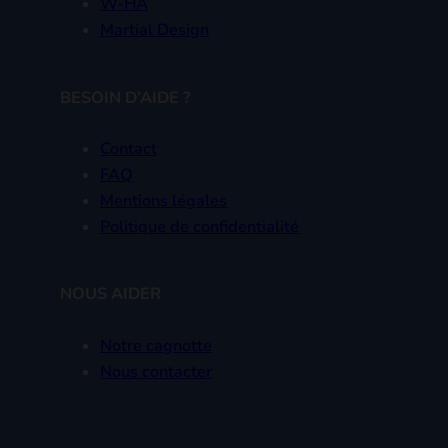
and other partners, you
can view Ezoic’s
advertising partners
here
.
BABY PRONO
Site de pronostic pour la naissance de
bébé gratuit et sans inscription