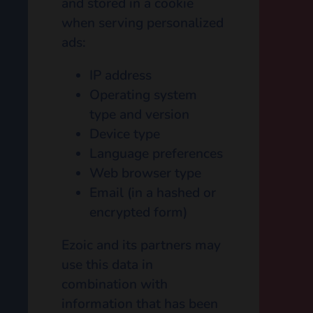
monitor interactions with
advertisements and
optimize ad targeting.
Please note that
disabling cookies may
limit access to certain
content and features on
the website, and
rejecting cookies does
not eliminate
advertisements but will
result in non-
personalized advertising.
You can find more
information about
cookies and how to