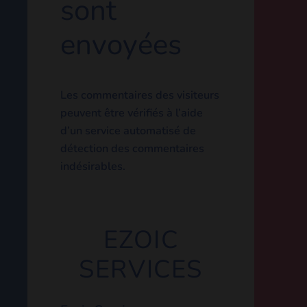
possédons à votre sujet,
incluant celles que vous nous
avez fournies. Vous pouvez
également demander la
suppression des données
personnelles vous
concernant. Cela ne prend
pas en compte les données
stockées à des fins
administratives, légales ou
pour des raisons de sécurité.
Où vos
données
sont