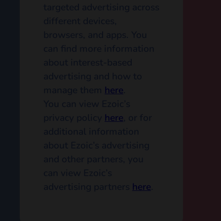
Ezoic and its partners
may use this data in
combination with
information that has
been independently
collected to deliver
targeted advertisements
across various platforms
and websites. Ezoic’s
partners may also gather
additional data, such as
unique IDs, advertising
IDs, geolocation data,
usage data, device
information, traffic data,
referral sources, and