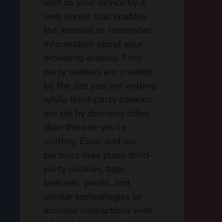
This website uses the
services of Ezoic Inc.
(“Ezoic”), including to
manage third-party
interest-based
advertising. Ezoic may
employ a variety of
technologies on this
website, including tools
to serve content, display
advertisements and
enable advertising to
visitors of this website,
which may utilize first
and third-party cookies.
A cookie is a small text