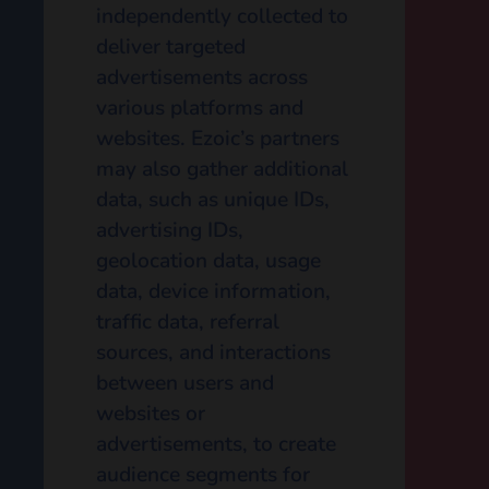
manage them
here
.
The following
information may be
collected, used, and
stored in a cookie when
serving personalized ads:
IP address
Operating system
type and version
Device type
Language
preferences
Web browser type
Email (in a hashed
or encrypted form)