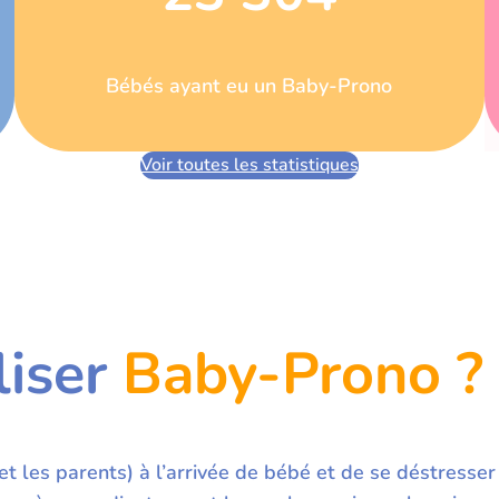
Bébés ayant eu un Baby-Prono
Voir toutes les statistiques
liser
Baby-Prono ?
t les parents) à l’arrivée de bébé et de se déstresser