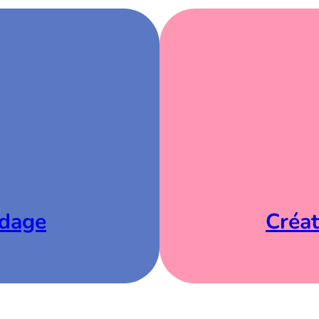
ndage
Créat