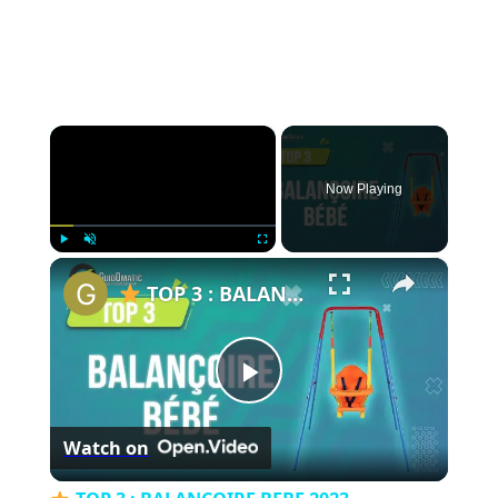
×
Now Playing
×
Play
Unmute
Fullscreen
TOP 3 : BALANÇOIRE BEBE 2023
Play
Watch on
Video