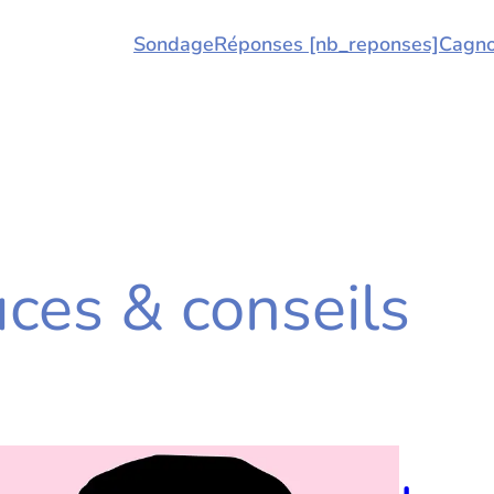
Sondage
Réponses [nb_reponses]
Cagno
ces & conseils