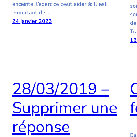
enceinte, l’exercice peut aider à: Il est
so
important de…
so
24 janvier 2023
de
Tr
19
28/03/2019 –
Supprimer une
réponse
Ba