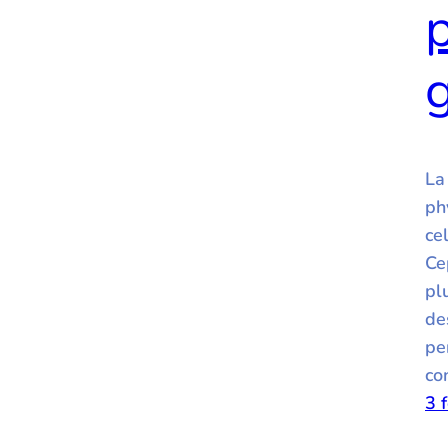
La
ph
ce
Ce
pl
de
pe
co
3 