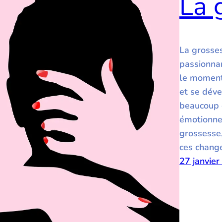
La 
La grosses
passionnan
le moment
et se dével
beaucoup 
émotionne
grossesse,
ces chang
27 janvie