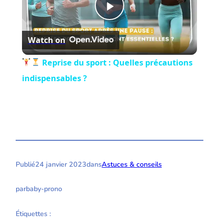
Play
Watch on
Video
Reprise du sport : Quelles précautions
indispensables ?
Publié
24 janvier 2023
dans
Astuces & conseils
par
baby-prono
Étiquettes :